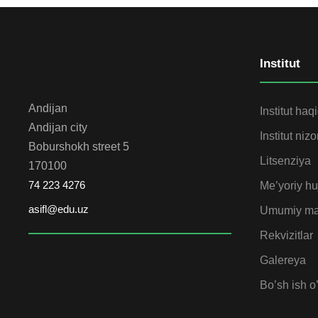
Institut
Andijan
Institut haq
Andijan city
Institut niz
Boburshokh street 5
Litsenziya
170100
74 223 4276
Me’yoriy huj
asifl@edu.uz
Umumiy ma
Rekvizitlar
Galereya
Bo’sh ish o’