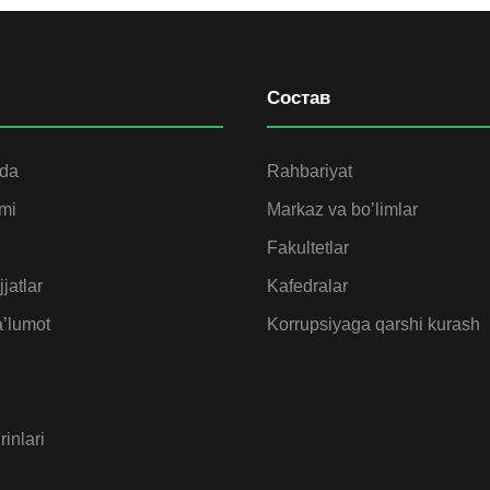
Состав
ida
Rahbariyat
omi
Markaz va bo’limlar
Fakultetlar
jatlar
Kafedralar
’lumot
Korrupsiyaga qarshi kurash
rinlari