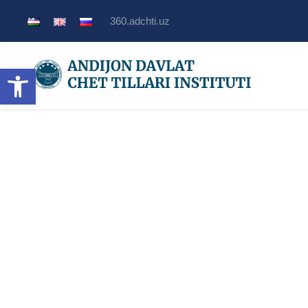
360.adchti.uz
Открыть панель инструмент
Международные 