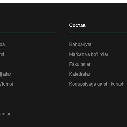
Состав
ida
Rahbariyat
omi
Markaz va bo’limlar
Fakultetlar
jatlar
Kafedralar
’lumot
Korrupsiyaga qarshi kurash
rinlari