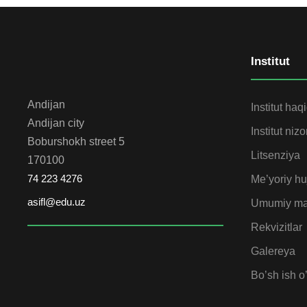
Institut
Andijan
Institut haq
Andijan city
Institut niz
Boburshokh street 5
Litsenziya
170100
74 223 4276
Me’yoriy huj
asifl@edu.uz
Umumiy ma
Rekvizitlar
Galereya
Bo’sh ish o’