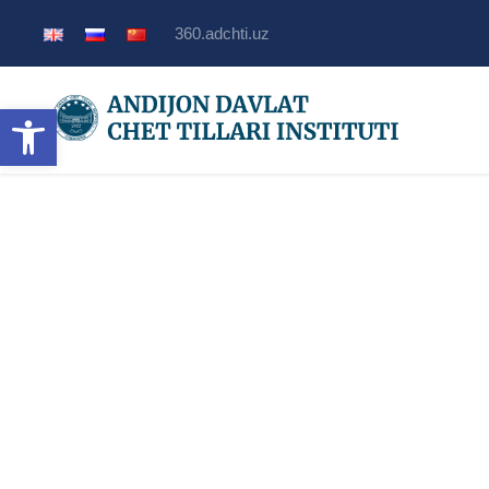
360.adchti.uz
Открыть панель инструмент
Правила расчет