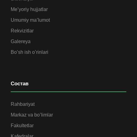
Me’yoriy hujjatlar
Umumiy ma’lumot
Rekvizitlar
Galereya
Bo’sh ish o’rinlari
Состав
Rahbariyat
Markaz va bo’limlar
Fakultetlar
Kafedralar