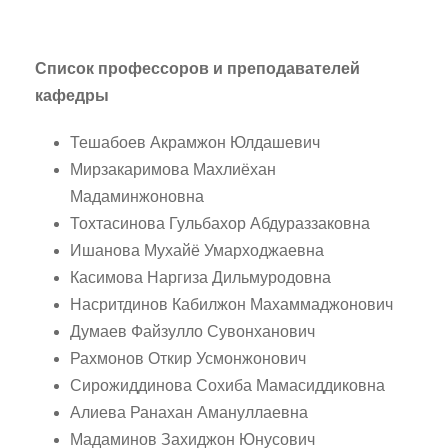
Список профессоров и преподавателей
кафедры
Тешабоев Акрамжон Юлдашевич
Мирзакаримова Махлиёхан
Мадаминжоновна
Тохтасинова Гульбахор Абдураззаковна
Ишанова Мухайё Умарходжаевна
Касимова Наргиза Дильмуродовна
Насритдинов Кабилжон Махаммаджонович
Думаев Файзулло Сувонханович
Рахмонов Откир Усмонжонович
Сирожиддинова Сохиба Мамасиддиковна
Алиева Ранахан Амануллаевна
Мадаминов Захиджон Юнусович