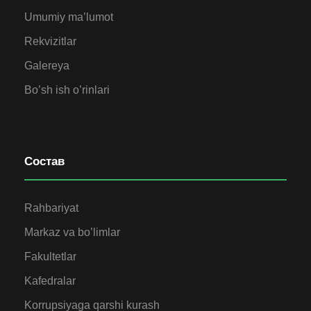
Umumiy ma’lumot
Rekvizitlar
Galereya
Bo’sh ish o’rinlari
Состав
Rahbariyat
Markaz va bo’limlar
Fakultetlar
Kafedralar
Korrupsiyaga qarshi kurash