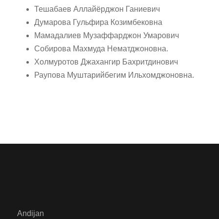
Тешабаев Аллайёрджон Ганиевич
Думарова Гульфира Козимбековна
Мамадалиев Музаффарджон Умарович
Собирова Махмуда Нематджоновна.
Холмуротов Джахангир Бахритдинович
Раупова Муштарийбегим Ильхомджоновна.
Andijan